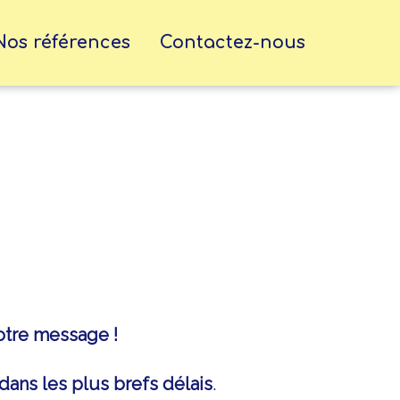
Nos références
Contactez-nous
otre message !
ans les plus brefs délais
.