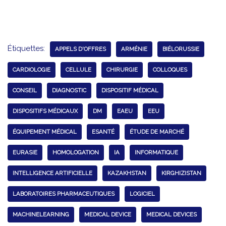
Étiquettes:
APPELS D'OFFRES
ARMÉNIE
BIÉLORUSSIE
CARDIOLOGIE
CELLULE
CHIRURGIE
COLLOQUES
CONSEIL
DIAGNOSTIC
DISPOSITIF MÉDICAL
DISPOSITIFS MÉDICAUX
DM
EAEU
EEU
ÉQUIPEMENT MÉDICAL
ESANTÉ
ÉTUDE DE MARCHÉ
EURASIE
HOMOLOGATION
IA
INFORMATIQUE
INTELLIGENCE ARTIFICIELLE
KAZAKHSTAN
KIRGHIZISTAN
LABORATOIRES PHARMACEUTIQUES
LOGICIEL
MACHINELEARNING
MEDICAL DEVICE
MEDICAL DEVICES