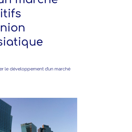
tifs
Union
iatique
cer le développement d’un marché