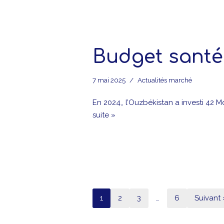
Budget santé
7 mai 2025
Actualités marché
En 2024,, l’Ouzbékistan a investi 42 
suite »
1
2
3
…
6
Suivant 