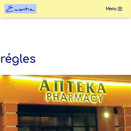
Menu
Aller
au
contenu
régles