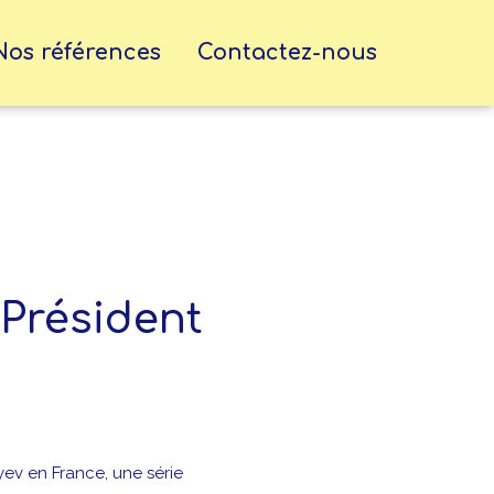
Nos références
Contactez-nous
u Président
yev en France, une série