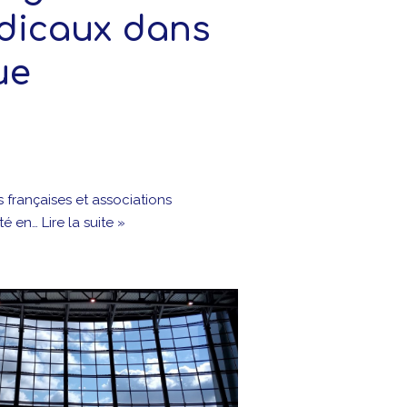
édicaux dans
ue
 françaises et associations
ité en…
Lire la suite »