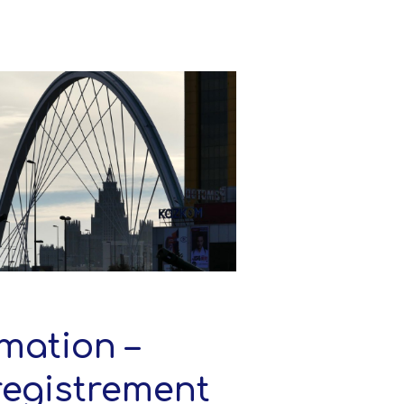
mation –
registrement